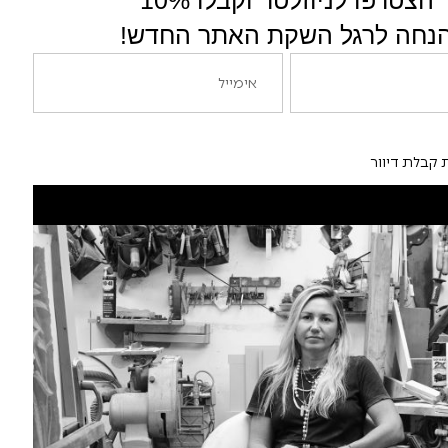
הצטרפו לניוזלטר וקבלו 10%
נחה לרגל השקת האתר החדש!
יף חריטה של אות לבחירתך – בעברית או באנגלית. נא לציין
 קבלת דיוור