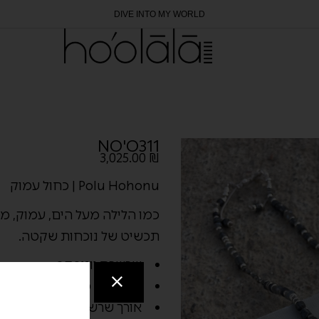
DIVE INTO MY WORLD
NO'O311
3,025.00
₪
Polu Hohonu | כחול עמוק
כמו הלילה מעל הים, עמוק, מס
תכשיט של נוכחות שקטה.
שרשרת יוניסקס
חומרים: כסף 925 | לברדורייט | המטייט | פיריט | ספיר כחול
אורך שרשרת: 55ס"מ