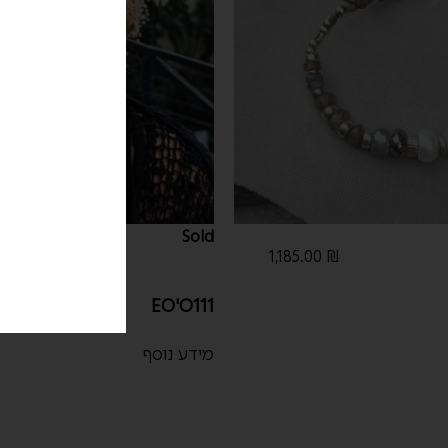
Sold
1,185.00
₪
EO'O111
מידע נוסף