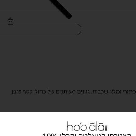
תורי ומלא שכבות. גוונים משתנים של כחול, כסף ואבן,