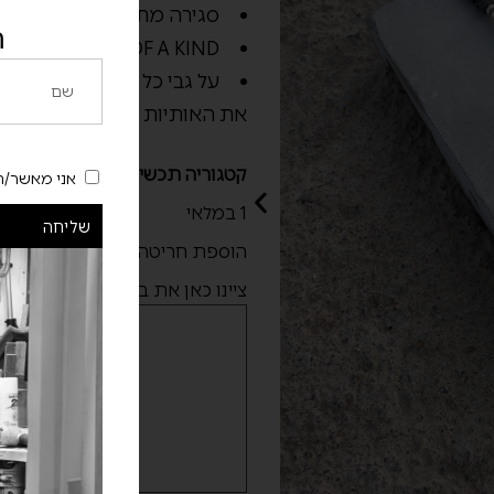
סגירה מתכווננת
ה
ONE OF A KIND
על גבי כל משולש ניתן להוס
את האותיות הרצויות (דוגמא: A | A או א | א)
קטגוריה
תכשיטים
אני מאשר/ת
1 במלאי
שליחה
הוספת חריטה אישית
*
ציינו כאן את בקשת החריטה